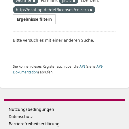
weather
Formate:
JSON
Lizenzen:
http://dcat-ap.de/def/licenses/cc-zero
Ergebnisse filtern
Bitte versuch es mit einer anderen Suche.
Sie können dieses Register auch über die
API
(siehe
API-
Dokumentation
) abrufen.
Nutzungsbedingungen
Datenschutz
Barrierefreiheitserklärung