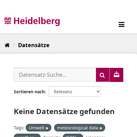
Überspringen
zum
Inhalt
Toggl
navig
Datensätze
Sortieren nach
Keine Datensätze gefunden
Tags:
Umwelt
meteorological data