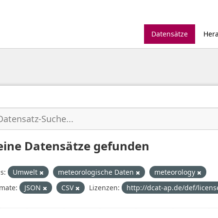
Datensätze
Her
eine Datensätze gefunden
s:
Umwelt
meteorologische Daten
meteorology
mate:
JSON
CSV
Lizenzen:
http://dcat-ap.de/def/licen