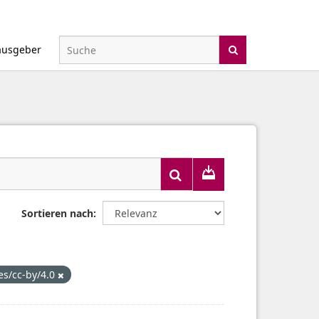
ausgeber
Sortieren nach
ses/cc-by/4.0