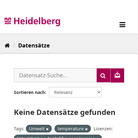
Überspringen
zum
Inhalt
Toggl
navig
Datensätze
Sortieren nach
Keine Datensätze gefunden
Tags:
Umwelt
temperature
Lizenzen: