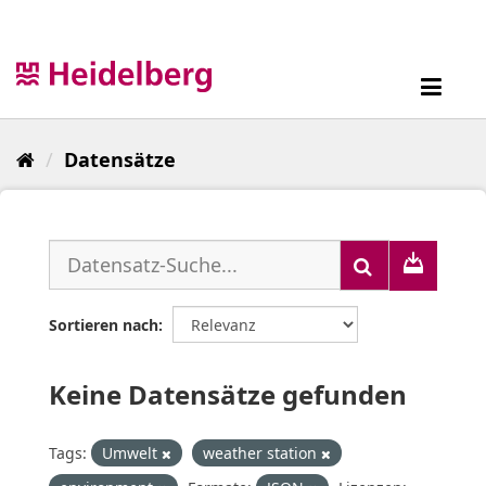
Überspringen
zum
Inhalt
Toggl
navig
Datensätze
Sortieren nach
Keine Datensätze gefunden
Tags:
Umwelt
weather station