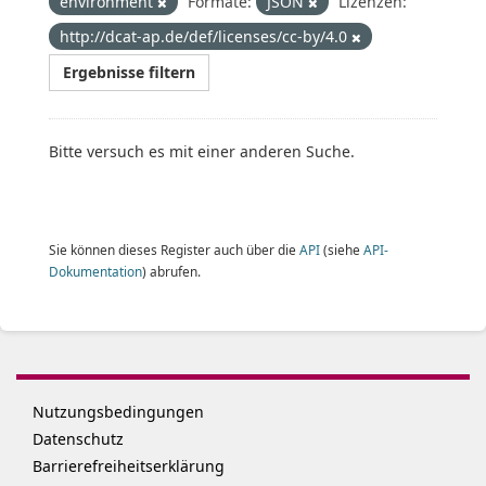
environment
Formate:
JSON
Lizenzen:
http://dcat-ap.de/def/licenses/cc-by/4.0
Ergebnisse filtern
Bitte versuch es mit einer anderen Suche.
Sie können dieses Register auch über die
API
(siehe
API-
Dokumentation
) abrufen.
Nutzungsbedingungen
Datenschutz
Barrierefreiheitserklärung