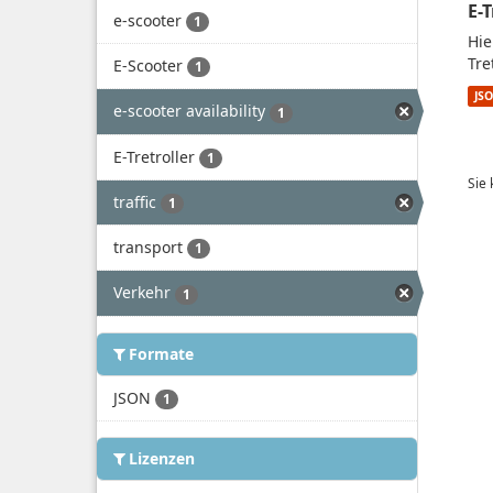
E-
e-scooter
1
Hie
Tre
E-Scooter
1
JS
e-scooter availability
1
E-Tretroller
1
Sie
traffic
1
transport
1
Verkehr
1
Formate
JSON
1
Lizenzen