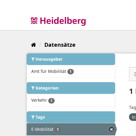
Überspringen
zum
Inhalt
Datensätze
Herausgeber
Amt für Mobilität
1
Kategorien
1
Verkehr
1
Tag
Tags
tr
E-Mobilität
1