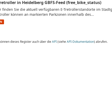
Tretroller in Heidelberg GBFS-Feed (free_bike_status)
r finden Sie die aktuell verfügbaren E-Tretrollerstandorte im Stad
troller können an markierten Parkzonen innerhalb des...
ON
 können dieses Register auch über die
API
(siehe
API-Dokumentation
) abrufen.