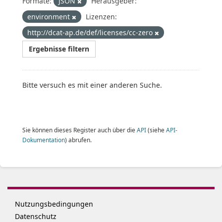
Formate:
JSON
Herausgeber:
environment
Lizenzen:
http://dcat-ap.de/def/licenses/cc-zero
Ergebnisse filtern
Bitte versuch es mit einer anderen Suche.
Sie können dieses Register auch über die
API
(siehe
API-
Dokumentation
) abrufen.
Nutzungsbedingungen
Datenschutz