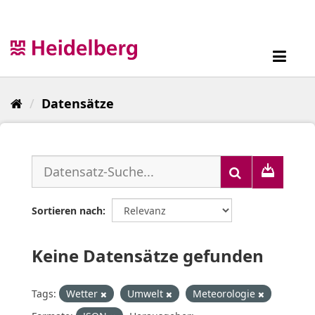
Überspringen
zum
Inhalt
Toggl
navig
Datensätze
Sortieren nach
Keine Datensätze gefunden
Tags:
Wetter
Umwelt
Meteorologie