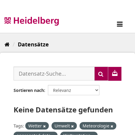
Überspringen
zum
Inhalt
Toggl
navig
Datensätze
Sortieren nach
Keine Datensätze gefunden
Tags:
Wetter
Umwelt
Meteorologie