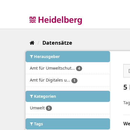
Überspringen
zum
Inhalt
Datensätze
Herausgeber
Amt für Umweltschut...
4
Amt für Digitales u...
1
5
Kategorien
Tag
Umwelt
5
We
Tags