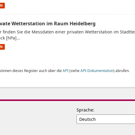
ON
ivate Wetterstation im Raum Heidelberg
r finden Sie die Messdaten einer privaten Wetterstation im Stadtt
ck [hPa]...
ON
 können dieses Register auch über die
API
(siehe
API-Dokumentation
) abrufen.
Sprache