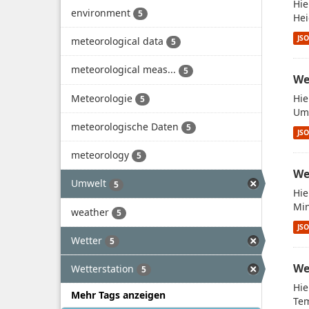
Hie
environment
5
Hei
JS
meteorological data
5
meteorological meas...
5
We
Meteorologie
Hie
5
Umw
meteorologische Daten
5
JS
meteorology
5
We
Umwelt
5
Hie
Min
weather
5
JS
Wetter
5
We
Wetterstation
5
Hie
Mehr Tags anzeigen
Tem