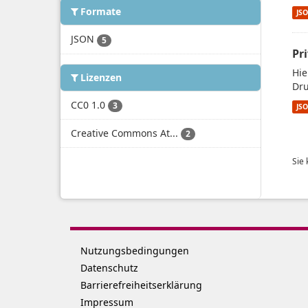
Formate
JS
JSON
5
Pr
Hie
Lizenzen
Dru
CC0 1.0
3
JS
Creative Commons At...
2
Sie
Nutzungsbedingungen
Datenschutz
Barrierefreiheitserklärung
Impressum