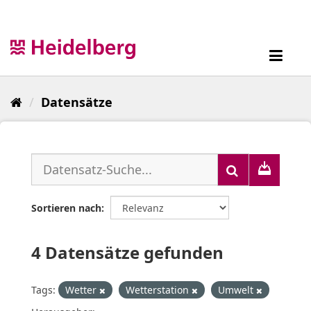
Überspringen
zum
Inhalt
Toggl
navig
Datensätze
Sortieren nach
4 Datensätze gefunden
Tags:
Wetter
Wetterstation
Umwelt