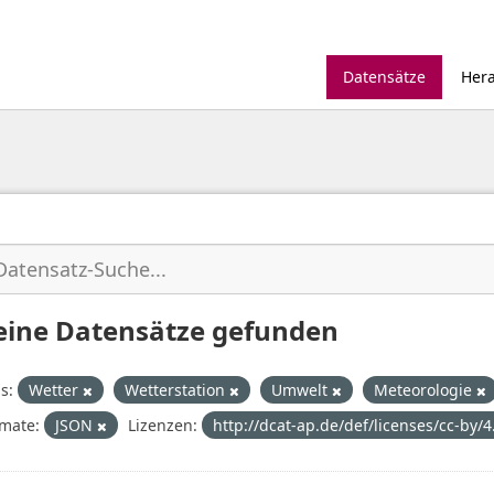
Datensätze
Her
eine Datensätze gefunden
s:
Wetter
Wetterstation
Umwelt
Meteorologie
mate:
JSON
Lizenzen:
http://dcat-ap.de/def/licenses/cc-by/