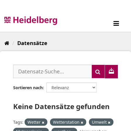
Überspringen
zum
Inhalt
Toggl
navig
Datensätze
Sortieren nach
Keine Datensätze gefunden
Tags:
Wetter
Wetterstation
Umwelt