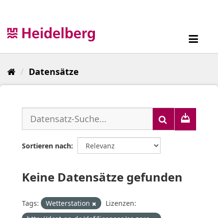
Überspringen
zum
Inhalt
Toggl
navig
Datensätze
Sortieren nach
Keine Datensätze gefunden
Tags:
Wetterstation
Lizenzen: