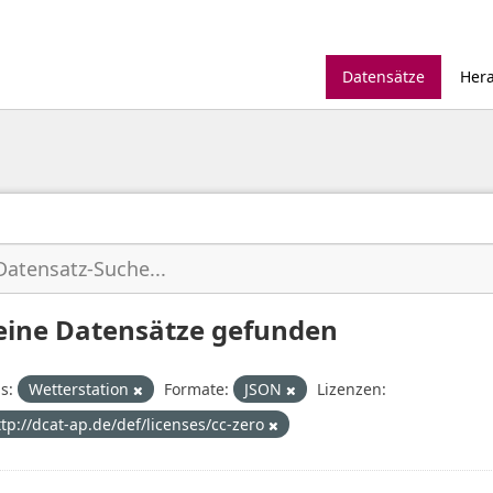
Datensätze
Her
eine Datensätze gefunden
s:
Wetterstation
Formate:
JSON
Lizenzen:
ttp://dcat-ap.de/def/licenses/cc-zero