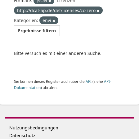
Formate:
JSON
Lizenzen:
http://dcat-ap.de/def/licenses/cc-zero
Kategorien:
envi
Ergebnisse filtern
Bitte versuch es mit einer anderen Suche.
Sie können dieses Register auch über die
API
(siehe
API-
Dokumentation
) abrufen.
Nutzungsbedingungen
Datenschutz