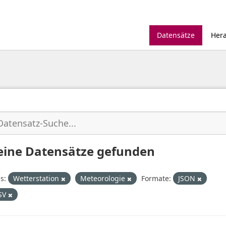
Datensätze
Her
eine Datensätze gefunden
s:
Wetterstation
Meteorologie
Formate:
JSON
SV