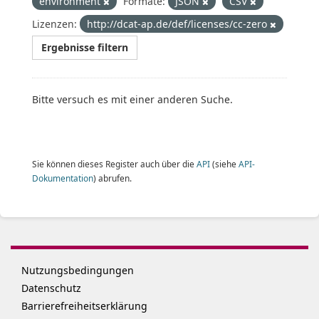
environment
Formate:
JSON
CSV
Lizenzen:
http://dcat-ap.de/def/licenses/cc-zero
Ergebnisse filtern
Bitte versuch es mit einer anderen Suche.
Sie können dieses Register auch über die
API
(siehe
API-
Dokumentation
) abrufen.
Nutzungsbedingungen
Datenschutz
Barrierefreiheitserklärung