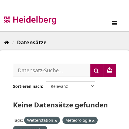
Überspringen
zum
Inhalt
Toggl
navig
Datensätze
Sortieren nach
Keine Datensätze gefunden
Tags:
Wetterstation
Meteorologie