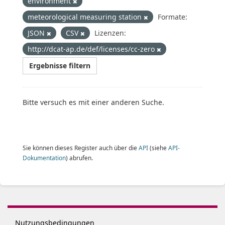
environment
meteorological measuring station
Formate:
JSON
CSV
Lizenzen:
http://dcat-ap.de/def/licenses/cc-zero
Ergebnisse filtern
Bitte versuch es mit einer anderen Suche.
Sie können dieses Register auch über die
API
(siehe
API-
Dokumentation
) abrufen.
Nutzungsbedingungen