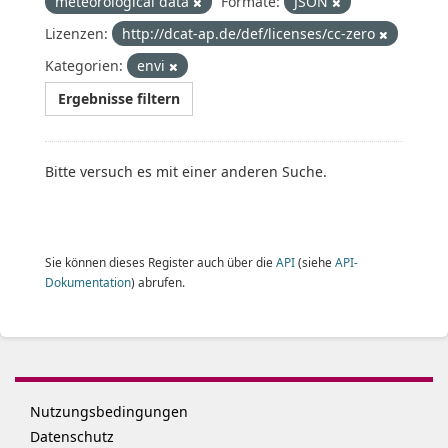
meteorological data
Formate:
JSON
Lizenzen:
http://dcat-ap.de/def/licenses/cc-zero
Kategorien:
envi
Ergebnisse filtern
Bitte versuch es mit einer anderen Suche.
Sie können dieses Register auch über die
API
(siehe
API-
Dokumentation
) abrufen.
Nutzungsbedingungen
Datenschutz