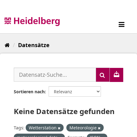
Überspringen
zum
Inhalt
Toggl
navig
Datensätze
Sortieren nach
Keine Datensätze gefunden
Tags:
Wetterstation
Meteorologie