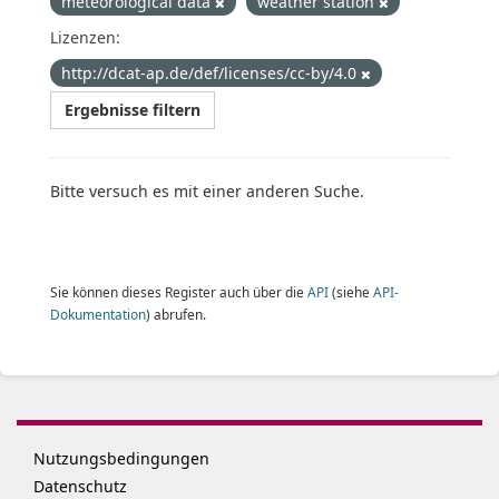
meteorological data
weather station
Lizenzen:
http://dcat-ap.de/def/licenses/cc-by/4.0
Ergebnisse filtern
Bitte versuch es mit einer anderen Suche.
Sie können dieses Register auch über die
API
(siehe
API-
Dokumentation
) abrufen.
Nutzungsbedingungen
Datenschutz