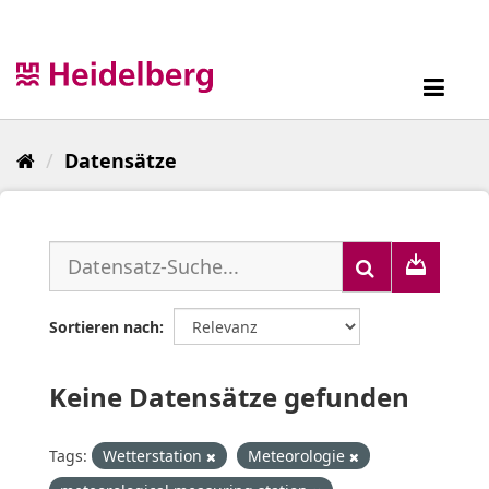
Überspringen
zum
Inhalt
Toggl
navig
Datensätze
Sortieren nach
Keine Datensätze gefunden
Tags:
Wetterstation
Meteorologie