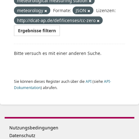
meteorological measuring station
meteorology
Formate:
JSON
Lizenzen:
http://dcat-ap.de/def/licenses/cc-zero
Ergebnisse filtern
Bitte versuch es mit einer anderen Suche.
Sie können dieses Register auch über die
API
(siehe
API-
Dokumentation
) abrufen.
Nutzungsbedingungen
Datenschutz