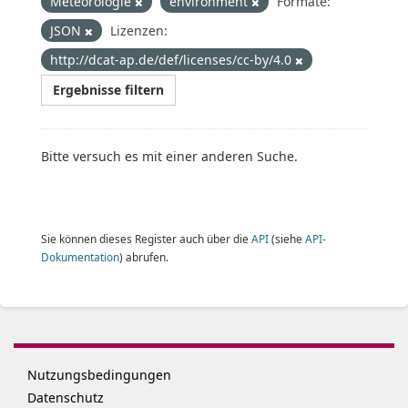
Meteorologie
environment
Formate:
JSON
Lizenzen:
http://dcat-ap.de/def/licenses/cc-by/4.0
Ergebnisse filtern
Bitte versuch es mit einer anderen Suche.
Sie können dieses Register auch über die
API
(siehe
API-
Dokumentation
) abrufen.
Nutzungsbedingungen
Datenschutz