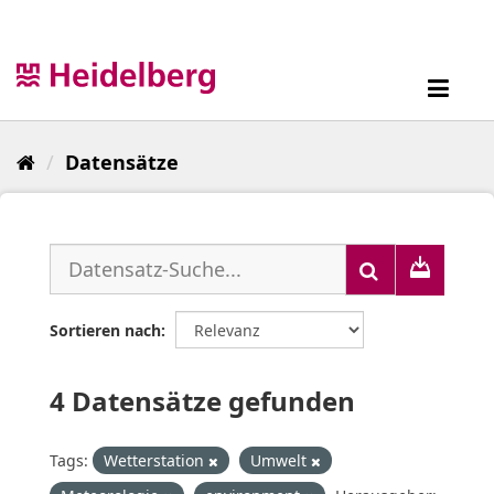
Überspringen
zum
Inhalt
Toggl
navig
Datensätze
Sortieren nach
4 Datensätze gefunden
Tags:
Wetterstation
Umwelt