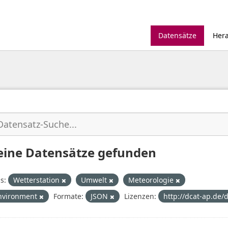
Datensätze
Her
eine Datensätze gefunden
s:
Wetterstation
Umwelt
Meteorologie
nvironment
Formate:
JSON
Lizenzen:
http://dcat-ap.de/