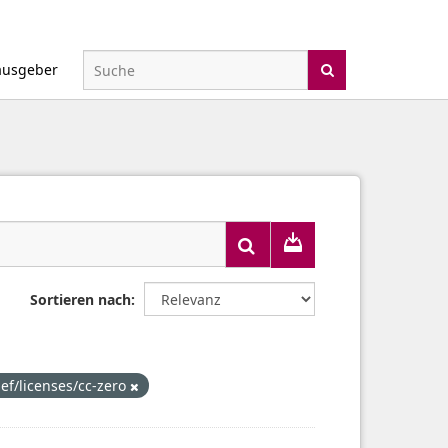
ausgeber
Sortieren nach
def/licenses/cc-zero