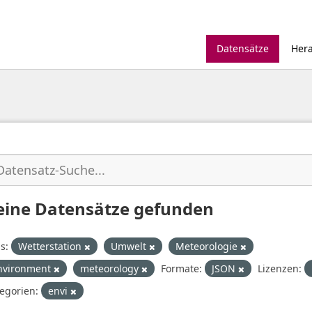
Datensätze
Her
eine Datensätze gefunden
s:
Wetterstation
Umwelt
Meteorologie
nvironment
meteorology
Formate:
JSON
Lizenzen:
egorien:
envi