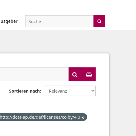
ausgeber
Sortieren nach
http://dcat-ap.de/def/licenses/cc-by/4.0