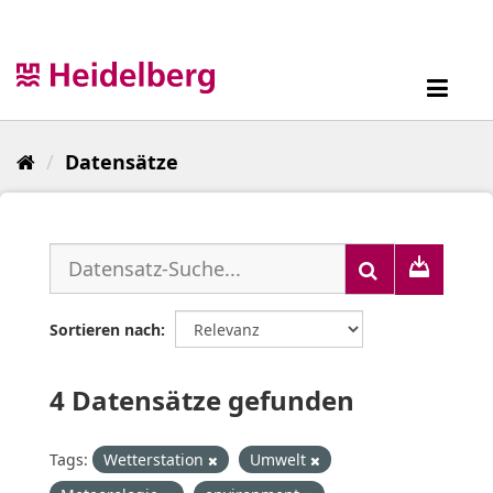
Überspringen
zum
Inhalt
Toggl
navig
Datensätze
Sortieren nach
4 Datensätze gefunden
Tags:
Wetterstation
Umwelt