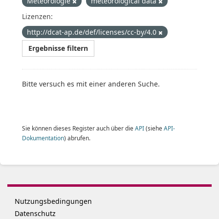
Meteorologie
meteorological data
Lizenzen:
http://dcat-ap.de/def/licenses/cc-by/4.0
Ergebnisse filtern
Bitte versuch es mit einer anderen Suche.
Sie können dieses Register auch über die
API
(siehe
API-
Dokumentation
) abrufen.
Nutzungsbedingungen
Datenschutz