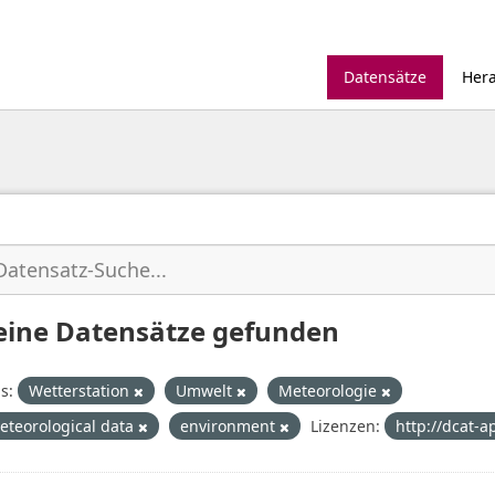
Datensätze
Her
eine Datensätze gefunden
s:
Wetterstation
Umwelt
Meteorologie
eteorological data
environment
Lizenzen:
http://dcat-a