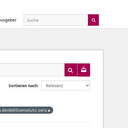
ausgeber
Sortieren nach
p.de/def/licenses/cc-zero