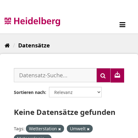
Überspringen
zum
Inhalt
Toggl
navig
Datensätze
Sortieren nach
Keine Datensätze gefunden
Tags:
Wetterstation
Umwelt