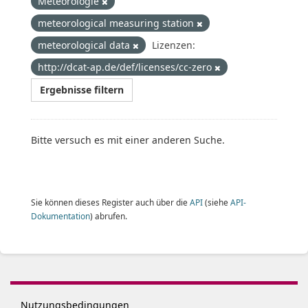
Meteorologie
meteorological measuring station
meteorological data
Lizenzen:
http://dcat-ap.de/def/licenses/cc-zero
Ergebnisse filtern
Bitte versuch es mit einer anderen Suche.
Sie können dieses Register auch über die
API
(siehe
API-
Dokumentation
) abrufen.
Nutzungsbedingungen