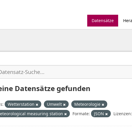
Datensätze
Her
eine Datensätze gefunden
s:
Wetterstation
Umwelt
Meteorologie
eteorological measuring station
Formate:
JSON
Lizenzen: