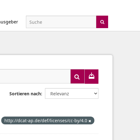
ausgeber
Sortieren nach
http://dcat-ap.de/def/licenses/cc-by/4.0