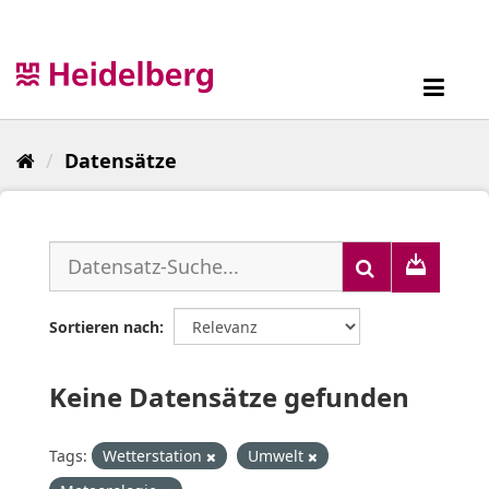
Überspringen
zum
Inhalt
Toggl
navig
Datensätze
Sortieren nach
Keine Datensätze gefunden
Tags:
Wetterstation
Umwelt