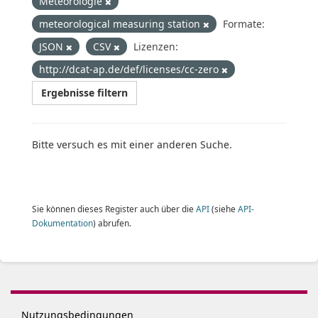
Meteorologie
meteorological measuring station
Formate:
JSON
CSV
Lizenzen:
http://dcat-ap.de/def/licenses/cc-zero
Ergebnisse filtern
Bitte versuch es mit einer anderen Suche.
Sie können dieses Register auch über die
API
(siehe
API-
Dokumentation
) abrufen.
Nutzungsbedingungen