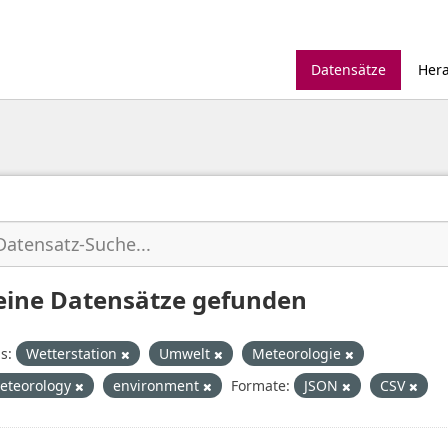
Datensätze
Her
eine Datensätze gefunden
s:
Wetterstation
Umwelt
Meteorologie
eteorology
environment
Formate:
JSON
CSV