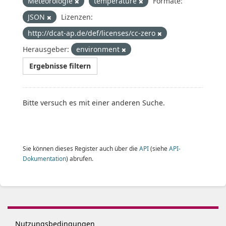
Meteorologie
temperature
Formate:
JSON
Lizenzen:
http://dcat-ap.de/def/licenses/cc-zero
Herausgeber:
environment
Ergebnisse filtern
Bitte versuch es mit einer anderen Suche.
Sie können dieses Register auch über die
API
(siehe
API-
Dokumentation
) abrufen.
Nutzungsbedingungen