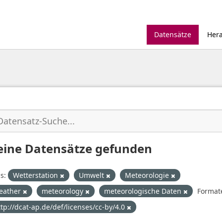
Datensätze
Her
eine Datensätze gefunden
s:
Wetterstation
Umwelt
Meteorologie
eather
meteorology
meteorologische Daten
Format
ttp://dcat-ap.de/def/licenses/cc-by/4.0