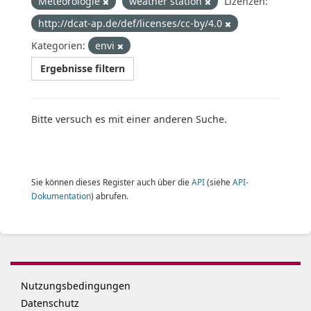
Meteorologie
weather station
Lizenzen:
http://dcat-ap.de/def/licenses/cc-by/4.0
Kategorien:
envi
Ergebnisse filtern
Bitte versuch es mit einer anderen Suche.
Sie können dieses Register auch über die
API
(siehe
API-
Dokumentation
) abrufen.
Nutzungsbedingungen
Datenschutz