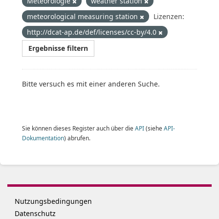
Meteorologie
weather station
meteorological measuring station
Lizenzen:
http://dcat-ap.de/def/licenses/cc-by/4.0
Ergebnisse filtern
Bitte versuch es mit einer anderen Suche.
Sie können dieses Register auch über die
API
(siehe
API-
Dokumentation
) abrufen.
Nutzungsbedingungen
Datenschutz