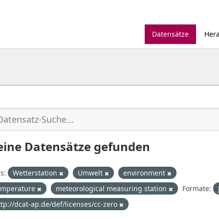
Datensätze
Her
eine Datensätze gefunden
s:
Wetterstation
Umwelt
environment
emperature
meteorological measuring station
Formate:
ttp://dcat-ap.de/def/licenses/cc-zero