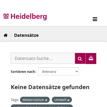
Überspringen
zum
Inhalt
Toggl
navig
Datensätze
Sortieren nach
Keine Datensätze gefunden
Tags:
Wetterstation
Umwelt