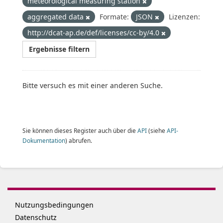
meteorological measuring station
aggregated data
Formate:
JSON
Lizenzen:
http://dcat-ap.de/def/licenses/cc-by/4.0
Ergebnisse filtern
Bitte versuch es mit einer anderen Suche.
Sie können dieses Register auch über die
API
(siehe
API-
Dokumentation
) abrufen.
Nutzungsbedingungen
Datenschutz