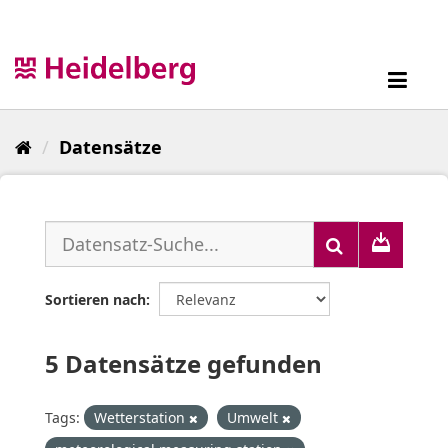
Überspringen
zum
Inhalt
Toggl
navig
Datensätze
Sortieren nach
5 Datensätze gefunden
Tags:
Wetterstation
Umwelt