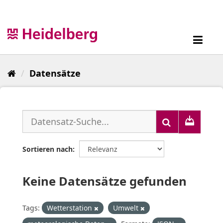
Überspringen
zum
Inhalt
Toggl
navig
Datensätze
Sortieren nach
Keine Datensätze gefunden
Tags:
Wetterstation
Umwelt