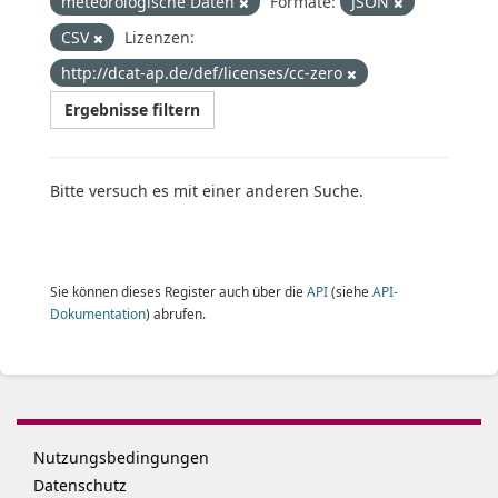
meteorologische Daten
Formate:
JSON
CSV
Lizenzen:
http://dcat-ap.de/def/licenses/cc-zero
Ergebnisse filtern
Bitte versuch es mit einer anderen Suche.
Sie können dieses Register auch über die
API
(siehe
API-
Dokumentation
) abrufen.
Nutzungsbedingungen
Datenschutz