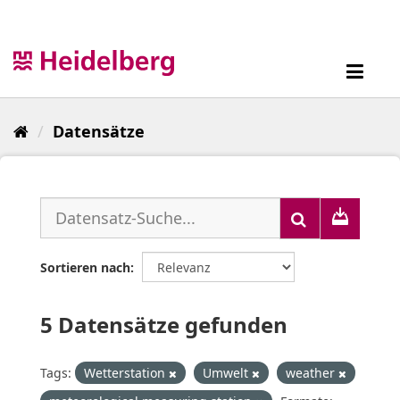
Überspringen
zum
Inhalt
Toggl
navig
Datensätze
Sortieren nach
5 Datensätze gefunden
Tags:
Wetterstation
Umwelt
weather