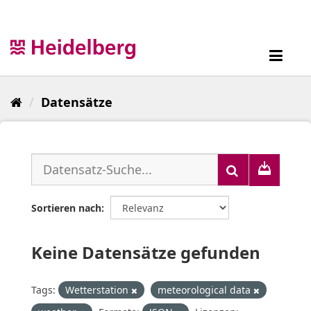
Überspringen
zum
Inhalt
Toggl
navig
Datensätze
Sortieren nach
Keine Datensätze gefunden
Tags:
Wetterstation
meteorological data