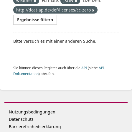
weather
Formate:
JSON
Lizenzen:
http://dcat-ap.de/def/licenses/cc-zero
Ergebnisse filtern
Bitte versuch es mit einer anderen Suche.
Sie können dieses Register auch über die
API
(siehe
API-
Dokumentation
) abrufen.
Nutzungsbedingungen
Datenschutz
Barrierefreiheitserklärung