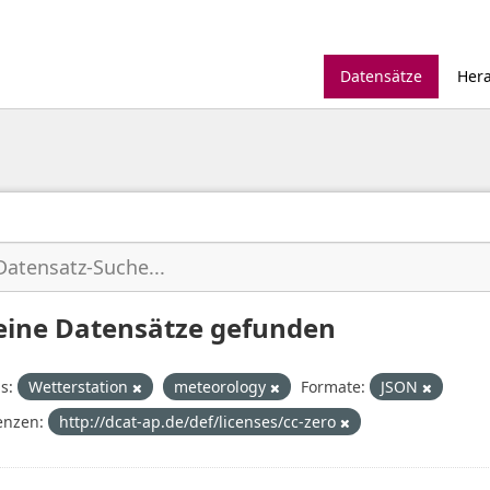
Datensätze
Her
eine Datensätze gefunden
s:
Wetterstation
meteorology
Formate:
JSON
enzen:
http://dcat-ap.de/def/licenses/cc-zero