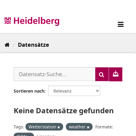
Überspringen
zum
Inhalt
Toggl
navig
Datensätze
Sortieren nach
Keine Datensätze gefunden
Tags:
Wetterstation
weather
Formate: