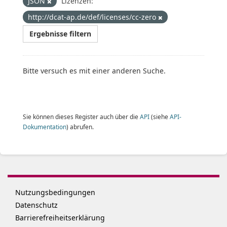
JSON
Lizenzen:
http://dcat-ap.de/def/licenses/cc-zero
Ergebnisse filtern
Bitte versuch es mit einer anderen Suche.
Sie können dieses Register auch über die
API
(siehe
API-
Dokumentation
) abrufen.
Nutzungsbedingungen
Datenschutz
Barrierefreiheitserklärung