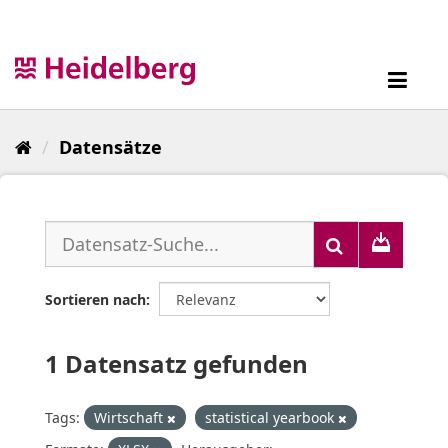
Überspringen
zum
Inhalt
Toggl
navig
Datensätze
Sortieren nach
1 Datensatz gefunden
Tags:
Wirtschaft
statistical yearbook