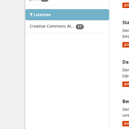
JS
Lizenzen
St
Creative Commons At...
11
Der
bes
JS
Da
Der
(op
JS
Be
Der
une
JS