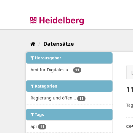
Überspringen
zum
Inhalt
Datensätze
Herausgeber
Amt für Digitales u...
11
Kategorien
1
Regierung und öffen...
11
Tag
Tags
OP
api
11