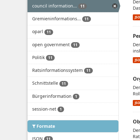
Der
council information...
11
Das
JS
Gremieninformations...
11
oparl
11
Pe
open government
Der
11
ins
Politik
11
JS
Ratsinformationssystem
11
Or
Schnittstelle
11
Der
Rol
Bürgerinformation
1
JS
session-net
1
Ob
Formate
Der
Rat
JSON
11