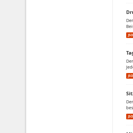
Dr
Der
Bei
JS
Ta
Der
Jed
JS
Si
Der
bes
JS