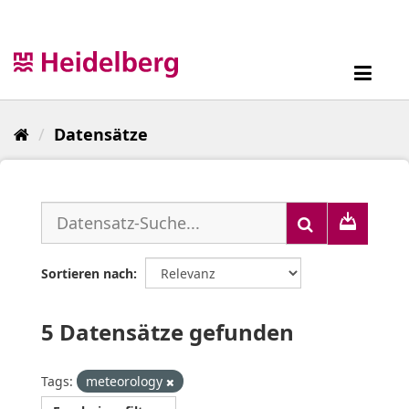
Überspringen
zum
Inhalt
Toggl
navig
Datensätze
Sortieren nach
5 Datensätze gefunden
Tags:
meteorology