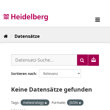
Überspringen
zum
Inhalt
Toggl
navig
Datensätze
Sortieren nach
Keine Datensätze gefunden
Tags:
meteorology
Formate:
JSON