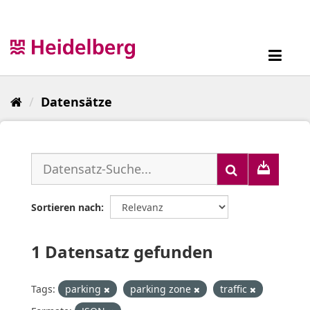
Überspringen
zum
Inhalt
Toggl
navig
Datensätze
Sortieren nach
1 Datensatz gefunden
Tags:
parking
parking zone
traffic