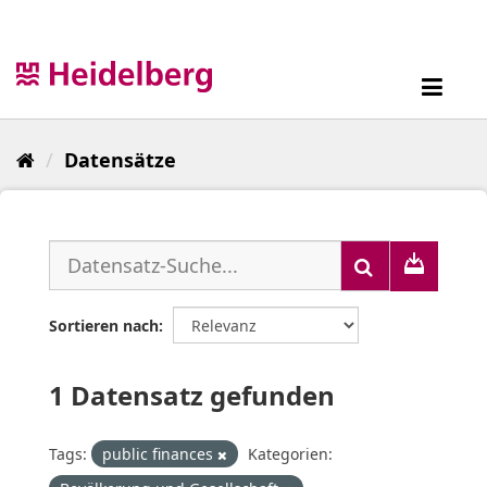
Überspringen
zum
Inhalt
Toggl
navig
Datensätze
Sortieren nach
1 Datensatz gefunden
Tags:
public finances
Kategorien: