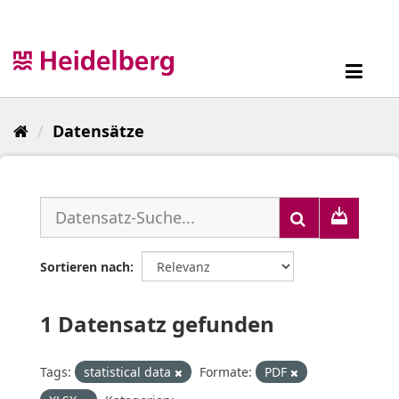
Überspringen
zum
Inhalt
Toggl
navig
Datensätze
Sortieren nach
1 Datensatz gefunden
Tags:
statistical data
Formate:
PDF